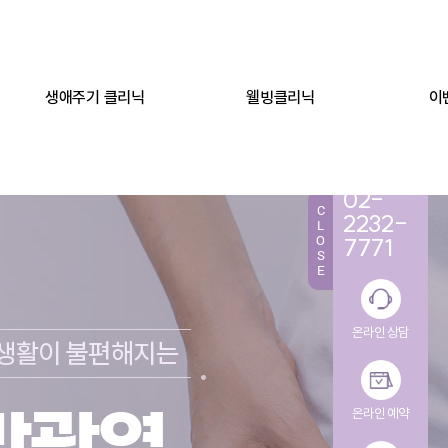
생애주기 클리닉
웰빙클리닉
이
TEL.
02-
C
2232-
L
O
7771
S
E
온라인 상담
온라인 예약