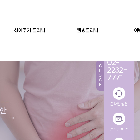
생애주기 클리닉
웰빙클리닉
이
TEL.
02-
C
2232-
L
O
7771
S
E
온라인 상담
온라인 예약