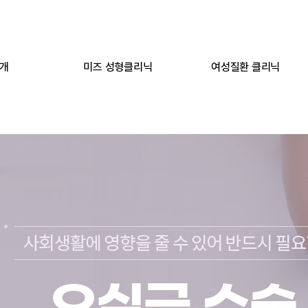
개
미즈 성형클리닉
여성질환 클리닉