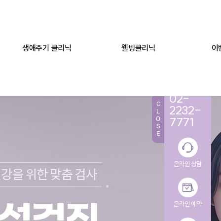
생애주기 클리닉
웰빙클리닉
이
TEL.
02-
C
2232-
L
O
7771
S
E
온라인 상담
온라인 예약